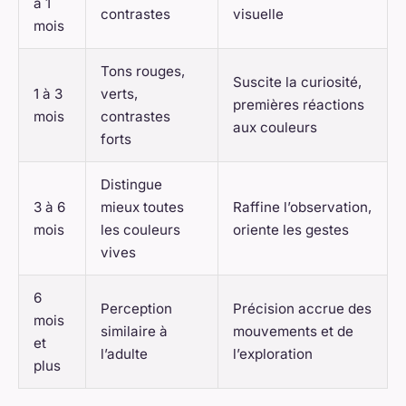
à 1
contrastes
visuelle
mois
Tons rouges,
Suscite la curiosité,
1 à 3
verts,
premières réactions
mois
contrastes
aux couleurs
forts
Distingue
3 à 6
mieux toutes
Raffine l’observation,
mois
les couleurs
oriente les gestes
vives
6
Perception
Précision accrue des
mois
similaire à
mouvements et de
et
l’adulte
l’exploration
plus