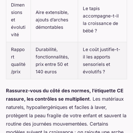
Dimen
Le tapis
sions
Aire extensible,
accompagne-t-il
et
ajouts d’arches
la croissance de
évoluti
démontables
bébé ?
vité
Rappo
Durabilité,
Le coût justifie-t-
rt
fonctionnalités,
il les apports
qualité
prix entre 50 et
sensoriels et
/prix
140 euros
évolutifs ?
Rassurez-vous du côté des normes, l’étiquette CE
rassure, les contrôles se multiplient
. Les matériaux
naturels, hypoallergéniques et faciles à laver,
protègent la peau fragile de votre enfant et sauvent la
routine des journées mouvementées. Certains
modèles suivent la croissance : on rajoute une arche,