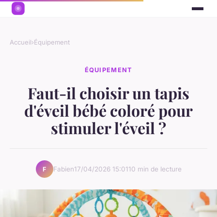
Accueil
›
Équipement
ÉQUIPEMENT
Faut-il choisir un tapis
d'éveil bébé coloré pour
stimuler l'éveil ?
Fabien
17/04/2026 15:01
10 min de lecture
F