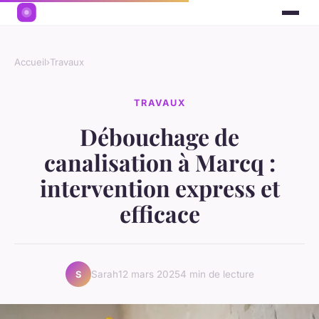
Accueil
›
Travaux
TRAVAUX
Débouchage de
canalisation à Marcq :
intervention express et
efficace
Sarah
12 mars 2025
4 min de lecture
S