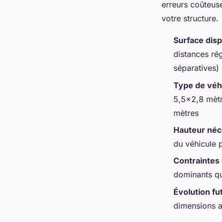
erreurs coûteuse
votre structure.
Surface disp
distances ré
séparatives)
Type de véh
5,5×2,8 mètr
mètres
Hauteur néc
du véhicule 
Contraintes 
dominants qui
Évolution fu
dimensions ac