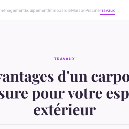
ménagement
Équipement
Immo
Jardin
Maison
Piscine
Travaux
TRAVAUX
vantages d'un carpo
ure pour votre es
extérieur