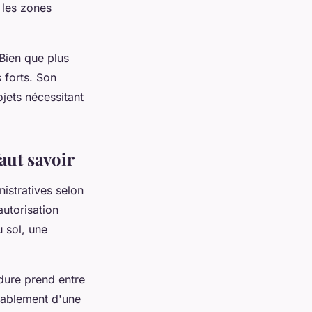
 les zones
 Bien que plus
 forts. Son
ojets nécessitant
faut savoir
istratives selon
autorisation
 sol, une
dure prend entre
érablement d'une