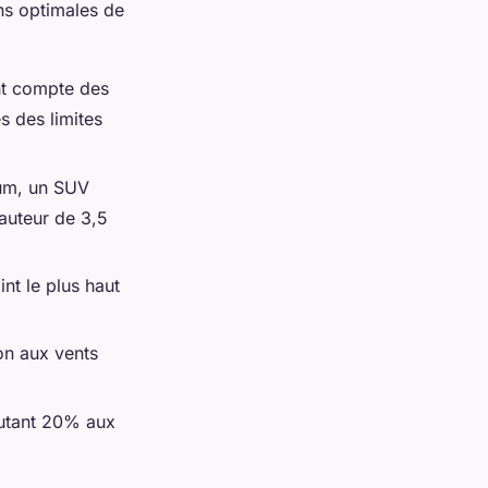
ns optimales de
nt compte des
s des limites
mum, un SUV
auteur de 3,5
t le plus haut
ion aux vents
outant 20% aux