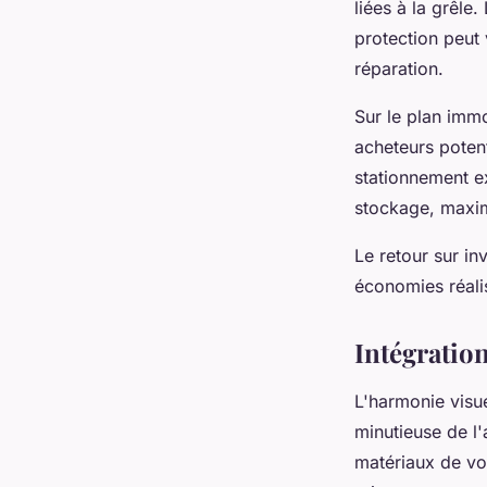
liées à la grêle.
protection peut
réparation.
Sur le plan immo
acheteurs potent
stationnement ex
stockage, maxim
Le retour sur in
économies réalis
Intégratio
L'harmonie visue
minutieuse de l'a
matériaux de vo