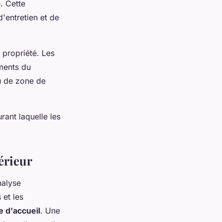
e. Cette
d'entretien et de
e propriété. Les
éments du
ou de zone de
rant laquelle les
érieur
nalyse
 et les
e d'accueil
. Une