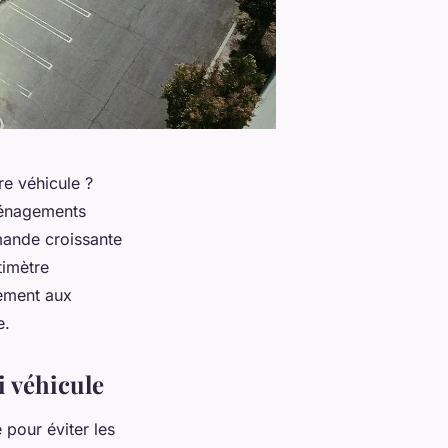
re véhicule ?
aménagements
mande croissante
timètre
rement aux
e.
i véhicule
pour éviter les