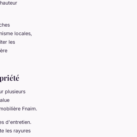
 hauteur
ches
anisme locales,
ter les
lère
priété
r plusieurs
value
mobilière Fnaim.
s d'entretien.
te les rayures