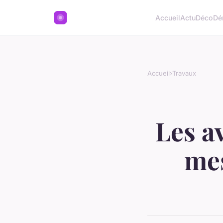
Accueil
Actu
Déco
Dé
Accueil
›
Travaux
Les a
mes